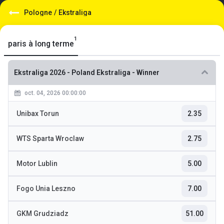
Pologne
/
Ekstraliga
1
paris à long terme
Ekstraliga 2026
-
Poland Ekstraliga - Winner
oct. 04, 2026 00:00:00
Unibax Torun
2.35
WTS Sparta Wroclaw
2.75
Motor Lublin
5.00
Fogo Unia Leszno
7.00
GKM Grudziadz
51.00