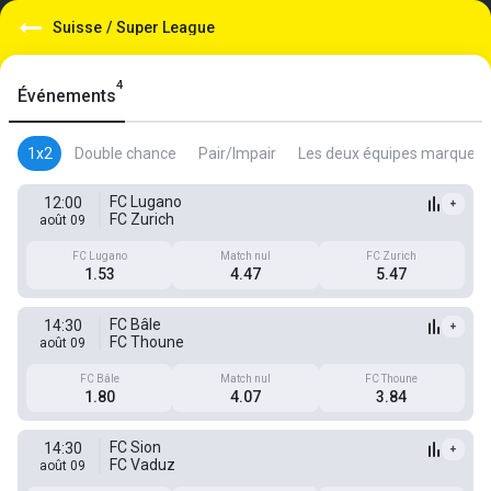
Suisse
/
Super League
4
Événements
1x2
Double chance
Pair/Impair
Les deux équipes marquent
FC Lugano
12:00
+
FC Zurich
août 09
FC Lugano
Match nul
FC Zurich
1.53
4.47
5.47
FC Bâle
14:30
+
FC Thoune
août 09
FC Bâle
Match nul
FC Thoune
1.80
4.07
3.84
FC Sion
14:30
+
FC Vaduz
août 09