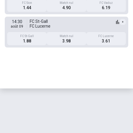
FC Sion
Match nul
FC Vaduz
1.44
4.90
6.19
FC St-Gall
14:30
+
FC Lucerne
août 09
FC St-Gall
Match nul
FC Lucerne
1.88
3.98
3.61