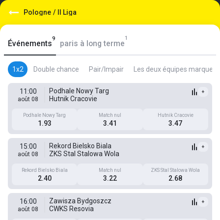
Pologne
/
II Liga
1
9
Événements
paris à long terme
1x2
Double chance
Pair/Impair
Les deux équipes marquent
Podhale Nowy Targ
11:00
+
Hutnik Cracovie
août 08
Podhale Nowy Targ
Match nul
Hutnik Cracovie
1.93
3.41
3.47
Rekord Bielsko Biala
15:00
+
ZKS Stal Stalowa Wola
août 08
Rekord Bielsko Biala
Match nul
ZKS Stal Stalowa Wola
2.40
3.22
2.68
Zawisza Bydgoszcz
16:00
+
CWKS Resovia
août 08