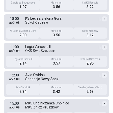
Zawisza Bydgoszcz
Match nul
CWKS Resovia
1.97
3.56
3.22
KS Lechia Zielona Gora
18:00
+
Sokol Kleczew
août 08
KS Lechia Zielona Gora
Match nul
Sokol Kleczew
2.00
3.56
3.12
Legia Varsovie II
11:00
+
OKS Swit Szczecin
août 09
Legia Varsovie II
Match nul
OKS Swit Szczecin
2.14
3.57
2.85
Avia Swidnik
12:30
+
Sandecja Nowy Sacz
août 09
Avia Swidnik
Match nul
Sandecja Nowy Sacz
2.34
3.42
2.63
MKS Chojniczanka Chojnice
15:00
+
MKS Znicz Pruszkow
août 09