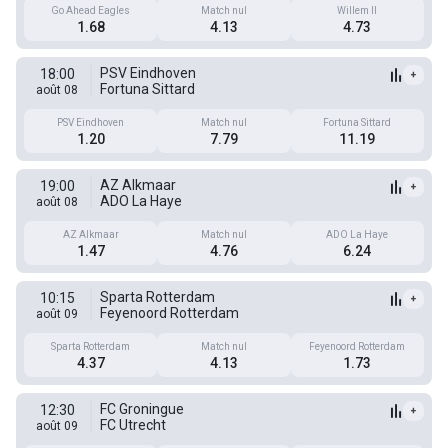
Go Ahead Eagles
Match nul
Willem II
1.68
4.13
4.73
PSV Eindhoven
18:00
+
Fortuna Sittard
août 08
PSV Eindhoven
Match nul
Fortuna Sittard
1.20
7.79
11.19
AZ Alkmaar
19:00
+
ADO La Haye
août 08
AZ Alkmaar
Match nul
ADO La Haye
1.47
4.76
6.24
Sparta Rotterdam
10:15
+
Feyenoord Rotterdam
août 09
Sparta Rotterdam
Match nul
Feyenoord Rotterdam
4.37
4.13
1.73
FC Groningue
12:30
+
FC Utrecht
août 09