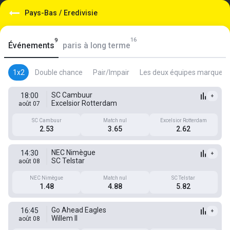
Pays-Bas
/
Eredivisie
16
9
Événements
paris à long terme
1x2
Double chance
Pair/Impair
Les deux équipes marquent
SC Cambuur
18:00
+
Excelsior Rotterdam
août 07
SC Cambuur
Match nul
Excelsior Rotterdam
2.53
3.65
2.62
NEC Nimègue
14:30
+
SC Telstar
août 08
NEC Nimègue
Match nul
SC Telstar
1.48
4.88
5.82
Go Ahead Eagles
16:45
+
Willem II
août 08