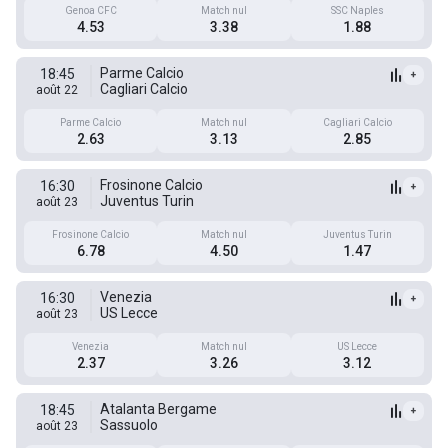
Genoa CFC
Match nul
SSC Naples
4.53
3.38
1.88
Parme Calcio
18:45
+
Cagliari Calcio
août 22
Parme Calcio
Match nul
Cagliari Calcio
2.63
3.13
2.85
Frosinone Calcio
16:30
+
Juventus Turin
août 23
Frosinone Calcio
Match nul
Juventus Turin
6.78
4.50
1.47
Venezia
16:30
+
US Lecce
août 23
Venezia
Match nul
US Lecce
2.37
3.26
3.12
Atalanta Bergame
18:45
+
Sassuolo
août 23