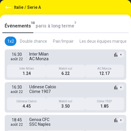
Italie
/
Serie A
3
10
Événements
paris à long terme
1x2
Double chance
Pair/Impair
Les deux équipes marquent
Inter Milan
16:30
+
AC Monza
août 22
Inter Milan
Match nul
AC Monza
1.24
6.22
12.17
Udinese Calcio
16:30
+
Côme 1907
août 22
Udinese Calcio
Match nul
Côme 1907
4.45
3.50
1.85
Genoa CFC
18:45
+
SSC Naples
août 22