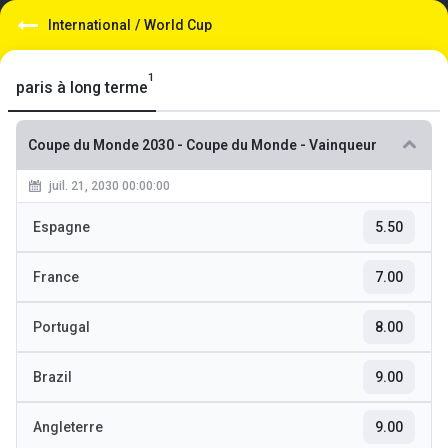
International
/
World Cup
1
paris à long terme
Coupe du Monde 2030
-
Coupe du Monde - Vainqueur
juil. 21, 2030 00:00:00
Espagne
5.50
France
7.00
Portugal
8.00
Brazil
9.00
Angleterre
9.00