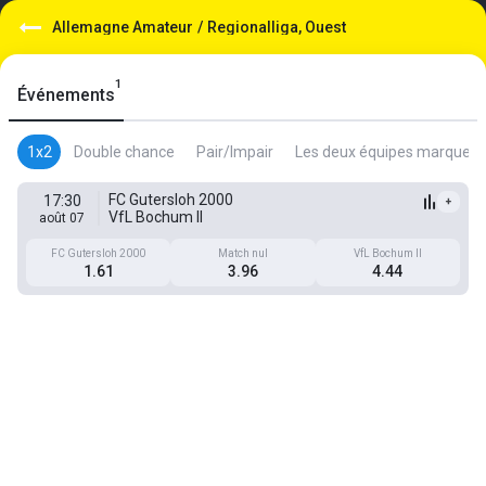
Allemagne Amateur
/
Regionalliga, Ouest
1
Événements
1x2
Double chance
Pair/Impair
Les deux équipes marquent
FC Gutersloh 2000
17:30
+
VfL Bochum II
août 07
FC Gutersloh 2000
Match nul
VfL Bochum II
1.61
3.96
4.44