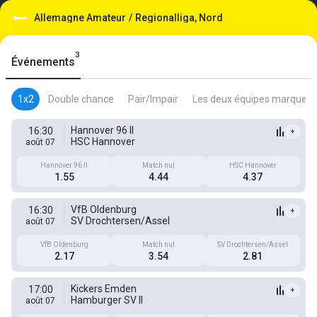
Allemagne Amateur
/
Regionalliga, Nord
3
Événements
1x2
Double chance
Pair/Impair
Les deux équipes marquent
Hannover 96 II
16:30
+
HSC Hannover
août 07
Hannover 96 II
Match nul
HSC Hannover
1.55
4.44
4.37
VfB Oldenburg
16:30
+
SV Drochtersen/Assel
août 07
VfB Oldenburg
Match nul
SV Drochtersen/Assel
2.17
3.54
2.81
Kickers Emden
17:00
+
Hamburger SV II
août 07