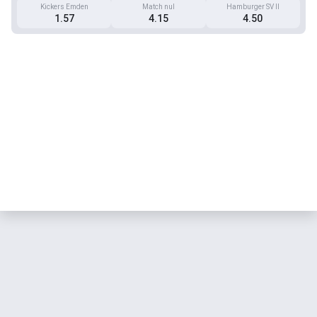
Kickers Emden
Match nul
Hamburger SV II
1.57
4.15
4.50