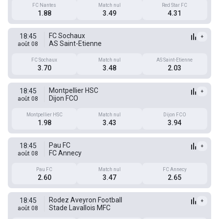
FC Nantes
Match nul
Red Star FC
1.88
3.49
4.31
FC Sochaux
18:45
+
AS Saint-Etienne
août 08
FC Sochaux
Match nul
AS Saint-Etienne
3.70
3.48
2.03
Montpellier HSC
18:45
+
Dijon FCO
août 08
Montpellier HSC
Match nul
Dijon FCO
1.98
3.43
3.94
Pau FC
18:45
+
FC Annecy
août 08
Pau FC
Match nul
FC Annecy
2.60
3.47
2.65
Rodez Aveyron Football
18:45
+
Stade Lavallois MFC
août 08