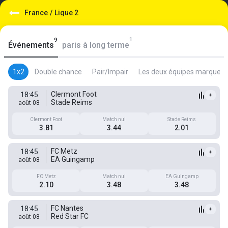
France
/
Ligue 2
1
9
Événements
paris à long terme
1x2
Double chance
Pair/Impair
Les deux équipes marquent
Clermont Foot
18:45
+
Stade Reims
août 08
Clermont Foot
Match nul
Stade Reims
3.81
3.44
2.01
FC Metz
18:45
+
EA Guingamp
août 08
FC Metz
Match nul
EA Guingamp
2.10
3.48
3.48
FC Nantes
18:45
+
Red Star FC
août 08