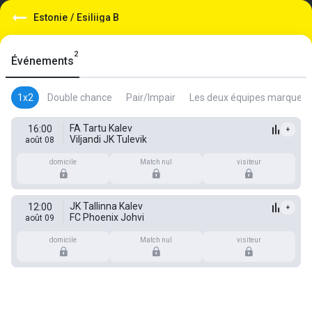
Estonie
/
Esiliiga B
2
Événements
1x2
Double chance
Pair/Impair
Les deux équipes marquent
FA Tartu Kalev
16:00
+
Viljandi JK Tulevik
août 08
domicile
Match nul
visiteur
JK Tallinna Kalev
12:00
+
FC Phoenix Johvi
août 09
domicile
Match nul
visiteur