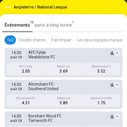
Angleterre
/
National League
5
12
Événements
paris à long terme
1x2
Double chance
Pair/Impair
Les deux équipes marquent
AFC Fylde
14:00
+
Wealdstone FC
août 08
AFC Fylde
Match nul
Wealdstone FC
2.05
3.69
3.32
Altrincham FC
14:00
+
Southend United
août 08
Altrincham FC
Match nul
Southend United
4.31
3.89
1.75
Boreham Wood FC
14:00
+
Tamworth FC
août 08