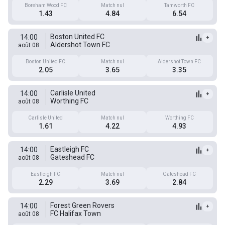
Boreham Wood FC
Match nul
Tamworth FC
1.43
4.84
6.54
Boston United FC
14:00
+
Aldershot Town FC
août 08
Boston United FC
Match nul
Aldershot Town FC
2.05
3.65
3.35
Carlisle United
14:00
+
Worthing FC
août 08
Carlisle United
Match nul
Worthing FC
1.61
4.22
4.93
Eastleigh FC
14:00
+
Gateshead FC
août 08
Eastleigh FC
Match nul
Gateshead FC
2.29
3.69
2.84
Forest Green Rovers
14:00
+
FC Halifax Town
août 08