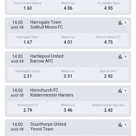
Forest Green Rovers
Match nul
FC Halifax Town
1.63
4.06
4.95
Harrogate Town
14:00
+
Solihull Moors FC
août 08
Harrogate Town
Match nul
Solihull Moors FC
1.67
4.01
4.75
Hartlepool United
14:00
+
Barrow AFC
août 08
Hartlepool United
Match nul
Barrow AFC
2.31
3.51
2.92
Hornchurch FC
14:00
+
Kidderminster Harriers
août 08
Hornchurch FC
Match nul
Kidderminster Harriers
2.79
3.46
2.42
Scunthorpe United
14:00
+
Yeovil Town
août 08