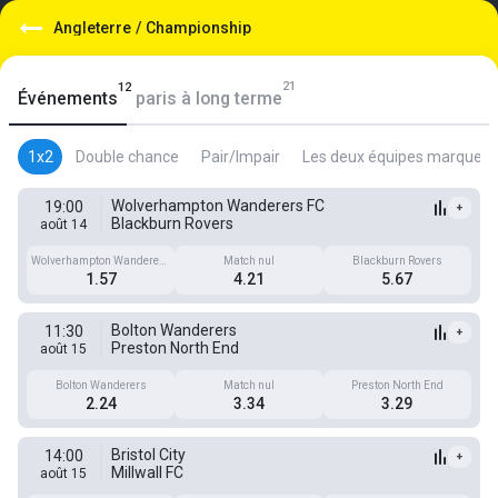
Angleterre
/
Championship
21
12
Événements
paris à long terme
1x2
Double chance
Pair/Impair
Les deux équipes marquent
Wolverhampton Wanderers FC
19:00
+
Blackburn Rovers
août 14
Wolverhampton Wanderers
Match nul
Blackburn Rovers
FC
1.57
4.21
5.67
Bolton Wanderers
11:30
+
Preston North End
août 15
Bolton Wanderers
Match nul
Preston North End
2.24
3.34
3.29
Bristol City
14:00
+
Millwall FC
août 15