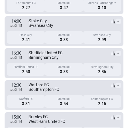
Portsmouth FC
Match nul
Queens Park Rangers
2.27
3.47
3.10
Stoke City
14:00
+
Swansea City
août 15
Stoke City
Match nul
Swansea City
2.41
3.33
2.99
Sheffield United FC
16:30
+
Birmingham City
août 15
Sheffield United FC
Match nul
Birmingham City
2.50
3.33
2.86
Watford FC
12:30
+
Southampton FC
août 16
Watford FC
Match nul
Southampton FC
3.31
3.54
2.15
Burnley FC
15:00
+
West Ham United FC
août 16