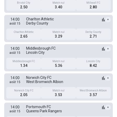
Bristol City
Match nul
Millwall FC
2.50
3.40
2.80
Charlton Athletic
14:00
+
Derby County
août 15
Charlton Athletic
Match nul
Derby County
2.65
3.29
2.71
Middlesbrough FC
14:00
+
Lincoln City
août 15
Middlesbrough FC
Match nul
Lincoln City
1.34
5.36
8.42
Norwich City FC
14:00
+
West Bromwich Albion
août 15
Norwich City FC
Match nul
West Bromwich Albion
2.05
3.53
3.57
Portsmouth FC
14:00
+
Queens Park Rangers
août 15