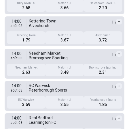
Bury Town FC
Match nul
Halesowen Town FC
2.68
3.66
2.20
Kettering Town
14:00
+
Alvechurch
août 08
Kettering Town
Match nul
Alvechurch
1.79
3.67
3.72
Needham Market
14:00
+
Bromsgrove Sporting
août 08
Needham Market
Match nul
Bromsgrove Sporting
2.63
3.48
2.31
RC Warwick
14:00
+
Peterborough Sports
août 08
RC Warwick
Match nul
Peterborough Sports
3.59
3.55
1.85
Real Bedford
14:00
+
Leamington FC
août 08