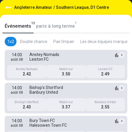
Angleterre Amateur
/
Southern League, D1 Centre
1
12
Événements
paris à long terme
1x2
Double chance
Pair/Impair
Les deux équipes marquent
Anstey Nomads
14:00
+
Leiston FC
août 08
Anstey Nomads
Match nul
Leiston FC
2.42
3.50
2.49
Bishop's Stortford
14:00
+
Banbury United
août 08
Bishop's Stortford
Match nul
Banbury United
2.43
3.37
2.55
Bury Town FC
14:00
+
Halesowen Town FC
août 08