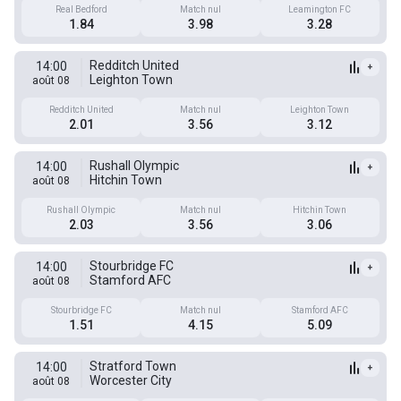
Real Bedford
Match nul
Leamington FC
1.84
3.98
3.28
Redditch United
14:00
+
Leighton Town
août 08
Redditch United
Match nul
Leighton Town
2.01
3.56
3.12
Rushall Olympic
14:00
+
Hitchin Town
août 08
Rushall Olympic
Match nul
Hitchin Town
2.03
3.56
3.06
Stourbridge FC
14:00
+
Stamford AFC
août 08
Stourbridge FC
Match nul
Stamford AFC
1.51
4.15
5.09
Stratford Town
14:00
+
Worcester City
août 08