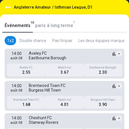
Angleterre Amateur
/
Isthmian League, D1
1
10
Événements
paris à long terme
1x2
Double chance
Pair/Impair
Les deux équipes marquent
Aveley FC
14:00
+
Eastbourne Borough
août 08
Aveley FC
Match nul
Eastbourne Borough
2.55
3.67
2.30
Brentwood Town FC
14:00
+
Burgess Hill Town
août 08
Brentwood Town FC
Match nul
Burgess Hill Town
1.68
4.01
3.90
Cheshunt FC
14:00
+
Stanway Rovers
août 08