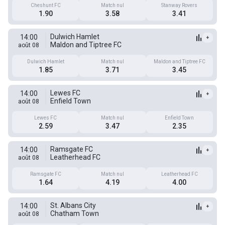
Cheshunt FC
Match nul
Stanway Rovers
1.90
3.58
3.41
Dulwich Hamlet
14:00
+
Maldon and Tiptree FC
août 08
Dulwich Hamlet
Match nul
Maldon and Tiptree FC
1.85
3.71
3.45
Lewes FC
14:00
+
Enfield Town
août 08
Lewes FC
Match nul
Enfield Town
2.59
3.47
2.35
Ramsgate FC
14:00
+
Leatherhead FC
août 08
Ramsgate FC
Match nul
Leatherhead FC
1.64
4.19
4.00
St. Albans City
14:00
+
Chatham Town
août 08