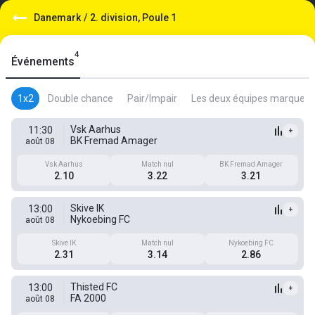
Danemark
/
2. division, Poule 1
4
Événements
1x2
Double chance
Pair/Impair
Les deux équipes marquent
Vsk Aarhus
11:30
+
BK Fremad Amager
août 08
Vsk Aarhus
Match nul
BK Fremad Amager
2.10
3.22
3.21
Skive IK
13:00
+
Nykoebing FC
août 08
Skive IK
Match nul
Nykoebing FC
2.31
3.14
2.86
Thisted FC
13:00
+
FA 2000
août 08