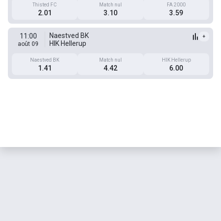
Thisted FC
Match nul
FA 2000
2.01
3.10
3.59
Naestved BK
11:00
+
HIK Hellerup
août 09
Naestved BK
Match nul
HIK Hellerup
1.41
4.42
6.00