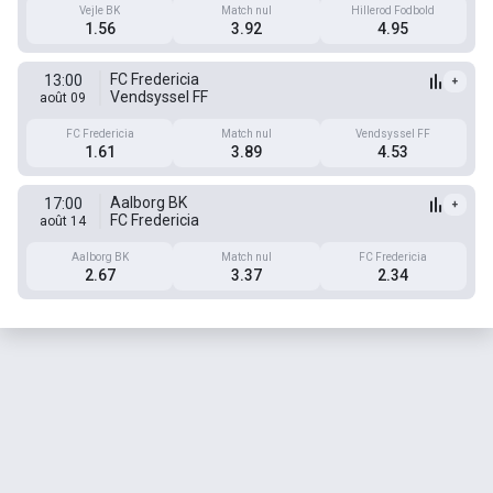
Vejle BK
Match nul
Hillerod Fodbold
1.56
3.92
4.95
FC Fredericia
13:00
+
Vendsyssel FF
août 09
FC Fredericia
Match nul
Vendsyssel FF
1.61
3.89
4.53
Aalborg BK
17:00
+
FC Fredericia
août 14
Aalborg BK
Match nul
FC Fredericia
2.67
3.37
2.34