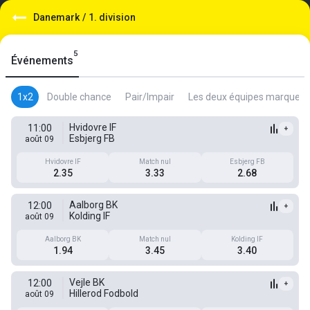
Danemark
/
1. division
5
Événements
1x2
Double chance
Pair/Impair
Les deux équipes marquent
Hvidovre IF
11:00
+
Esbjerg FB
août 09
Hvidovre IF
Match nul
Esbjerg FB
2.35
3.33
2.68
Aalborg BK
12:00
+
Kolding IF
août 09
Aalborg BK
Match nul
Kolding IF
1.94
3.45
3.40
Vejle BK
12:00
+
Hillerod Fodbold
août 09