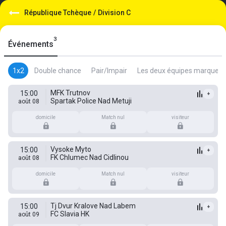
République Tchèque
/
Division C
3
Événements
1x2
Double chance
Pair/Impair
Les deux équipes marquent
MFK Trutnov
15:00
+
Spartak Police Nad Metuji
août 08
domicile
Match nul
visiteur
Vysoke Myto
15:00
+
FK Chlumec Nad Cidlinou
août 08
domicile
Match nul
visiteur
Tj Dvur Kralove Nad Labem
15:00
+
FC Slavia HK
août 09