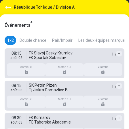
République Tchèque
/
Division A
4
Événements
1x2
Double chance
Pair/Impair
Les deux équipes marquent
FK Slavoj Cesky Krumlov
08:15
+
FK Spartak Sobeslav
août 08
domicile
Match nul
visiteur
SK Petrin Plzen
08:15
+
Tj Jiskra Domazlice B
août 08
domicile
Match nul
visiteur
FK Komarov
08:30
+
FC Taborsko Akademie
août 08