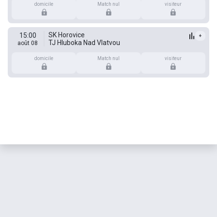
domicile
Match nul
visiteur
SK Horovice
15:00
+
TJ Hluboka Nad Vlatvou
août 08
domicile
Match nul
visiteur