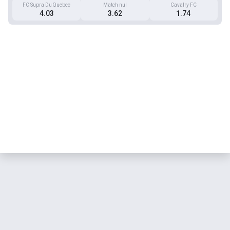
FC Supra Du Quebec
Match nul
Cavalry FC
4.03
3.62
1.74