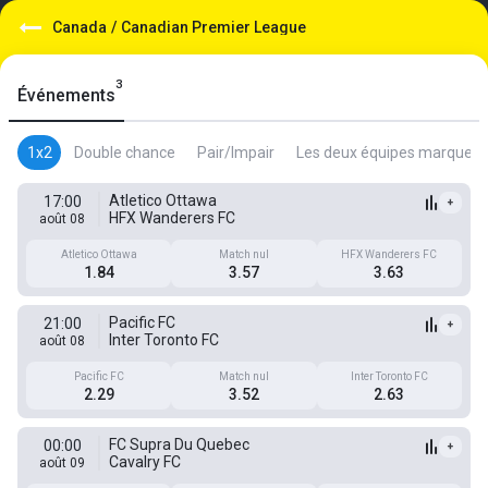
Canada
/
Canadian Premier League
3
Événements
1x2
Double chance
Pair/Impair
Les deux équipes marquent
Atletico Ottawa
17:00
+
HFX Wanderers FC
août 08
Atletico Ottawa
Match nul
HFX Wanderers FC
1.84
3.57
3.63
Pacific FC
21:00
+
Inter Toronto FC
août 08
Pacific FC
Match nul
Inter Toronto FC
2.29
3.52
2.63
FC Supra Du Quebec
00:00
+
Cavalry FC
août 09