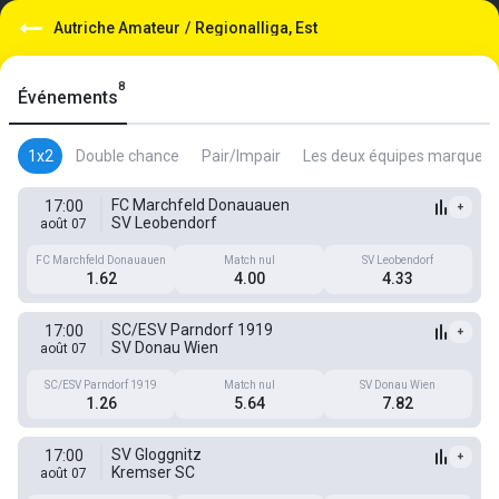
Autriche Amateur
/
Regionalliga, Est
8
Événements
1x2
Double chance
Pair/Impair
Les deux équipes marquent
FC Marchfeld Donauauen
17:00
+
SV Leobendorf
août 07
FC Marchfeld Donauauen
Match nul
SV Leobendorf
1.62
4.00
4.33
SC/ESV Parndorf 1919
17:00
+
SV Donau Wien
août 07
SC/ESV Parndorf 1919
Match nul
SV Donau Wien
1.26
5.64
7.82
SV Gloggnitz
17:00
+
Kremser SC
août 07