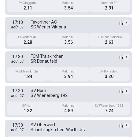
SV Gloggnitz
Match nul
Kremser SC
2.11
3.54
2.91
Favoritner AC
17:10
+
SC Wiener Viktoria
août 07
Favoritner AC
Match nul
SC Wiener Viktoria
2.28
3.56
2.63
FCM Traiskirchen
17:30
+
SR Donaufeld
août 07
FCM Traiskirchen
Match nul
SR Donaufeld
1.84
3.94
3.30
SV Horn
17:30
+
SV Wienerberg 1921
août 07
SV Horn
Match nul
SV Wienerberg 1921
1.32
4.89
7.24
SV Oberwart
17:30
+
Scheiblingkirchen-Warth Usv
août 07