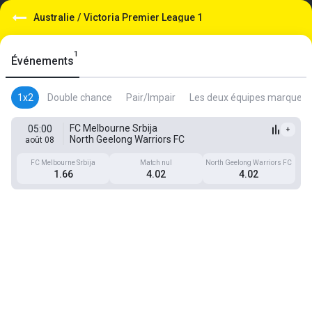
Australie
/
Victoria Premier League 1
1
Événements
1x2
Double chance
Pair/Impair
Les deux équipes marquent
FC Melbourne Srbija
05:00
+
North Geelong Warriors FC
août 08
FC Melbourne Srbija
Match nul
North Geelong Warriors FC
1.66
4.02
4.02