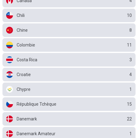
Canada
4
Chili
10
Chine
8
Colombie
11
Costa Rica
3
Croatie
4
Chypre
1
République Tchèque
15
Danemark
22
Danemark Amateur
1