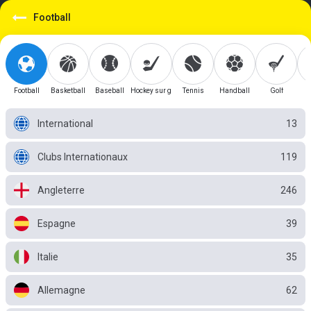
https://mobile.betgini.tn/sport/detail/football?id=1
Football
Football
Basketball
Baseball
Hockey sur glace
Tennis
Handball
Golf
International
13
Clubs Internationaux
119
Angleterre
246
Espagne
39
Italie
35
Allemagne
62