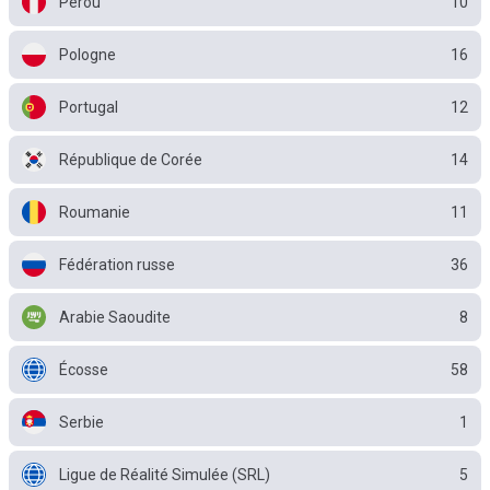
Pérou
10
Pologne
16
Portugal
12
République de Corée
14
Roumanie
11
Fédération russe
36
Arabie Saoudite
8
Écosse
58
Serbie
1
Ligue de Réalité Simulée (SRL)
5