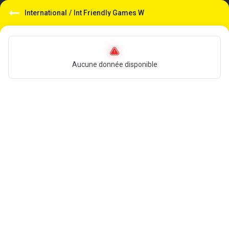
International
/
Int Friendly Games W
Aucune donnée disponible