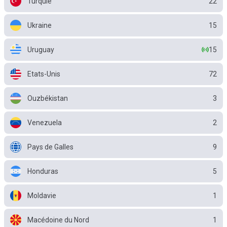
Turquie
22
Ukraine
15
Uruguay
15
Etats-Unis
72
Ouzbékistan
3
Venezuela
2
Pays de Galles
9
Honduras
5
Moldavie
1
Macédoine du Nord
1