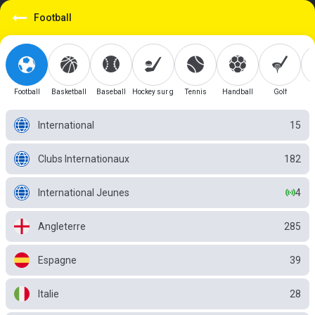
https://mobile.betgini.tn/sport/detail/football?id=1
Football
Football
Basketball
Baseball
Hockey sur glace
Tennis
Handball
Golf
International
15
Clubs Internationaux
182
International Jeunes
4
Angleterre
285
Espagne
39
Italie
28