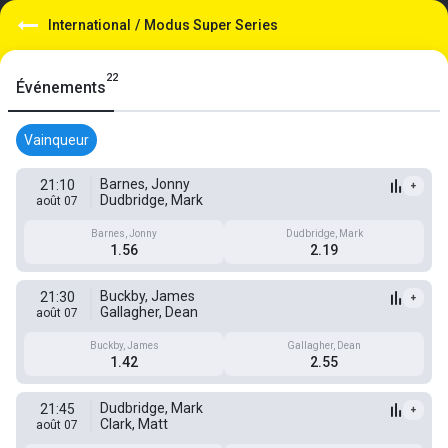
International
/
Modus Super Series
22
Événements
Vainqueur
Barnes, Jonny
21:10
+
Dudbridge, Mark
août 07
Barnes, Jonny
Dudbridge, Mark
1.56
2.19
Buckby, James
21:30
+
Gallagher, Dean
août 07
Buckby, James
Gallagher, Dean
1.42
2.55
Dudbridge, Mark
21:45
+
Clark, Matt
août 07