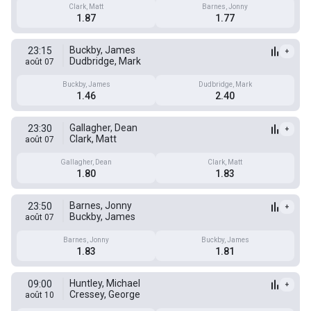
Clark, Matt
Barnes, Jonny
1.87
1.77
Buckby, James
23:15
+
Dudbridge, Mark
août 07
Buckby, James
Dudbridge, Mark
1.46
2.40
Gallagher, Dean
23:30
+
Clark, Matt
août 07
Gallagher, Dean
Clark, Matt
1.80
1.83
Barnes, Jonny
23:50
+
Buckby, James
août 07
Barnes, Jonny
Buckby, James
1.83
1.81
Huntley, Michael
09:00
+
Cressey, George
août 10