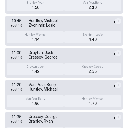
Branley, Ryan
Van Peer, Berry
1.50
2.30
Huntley, Michael
10:45
+
Zvonimir, Lesic
août 10
Huntley, Michael
Zvonimir, Lesic
1.14
4.40
Drayton, Jack
11:00
+
Cressey, George
août 10
Drayton, Jack
Cressey, George
1.42
2.55
Van Peer, Berry
11:20
+
Huntley, Michael
août 10
Van Peer, Berry
Huntley, Michael
1.96
1.70
Cressey, George
11:35
+
Branley, Ryan
août 10