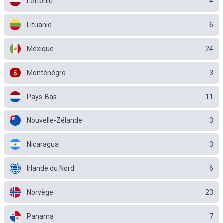
Lettonie
4
Lituanie
6
Mexique
24
Monténégro
3
Pays-Bas
11
Nouvelle-Zélande
3
Nicaragua
3
Irlande du Nord
6
Norvège
23
Panama
7