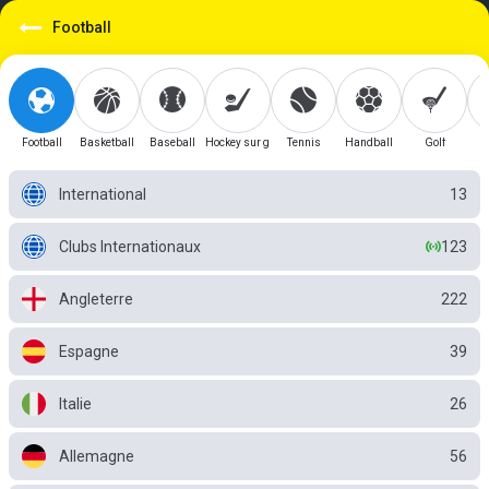
https://mobile.betgini.tn/sport/detail/football?id=1
Football
Football
Basketball
Baseball
Hockey sur glace
Tennis
Handball
Golf
International
13
Clubs Internationaux
123
Angleterre
222
Espagne
39
Italie
26
Allemagne
56