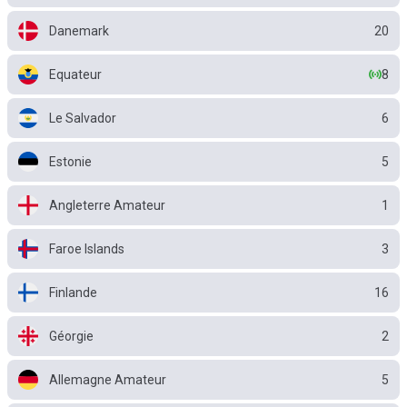
Danemark
20
Equateur
8
Le Salvador
6
Estonie
5
Angleterre Amateur
1
Faroe Islands
3
Finlande
16
Géorgie
2
Allemagne Amateur
5