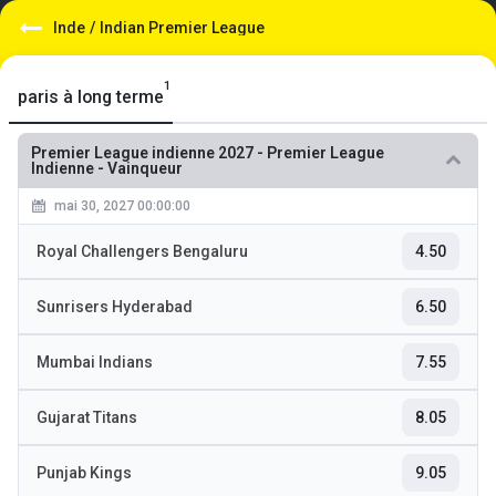
Inde
/
Indian Premier League
1
paris à long terme
Premier League indienne 2027
-
Premier League
Indienne - Vainqueur
mai 30, 2027 00:00:00
Royal Challengers Bengaluru
4.50
Sunrisers Hyderabad
6.50
Mumbai Indians
7.55
Gujarat Titans
8.05
Punjab Kings
9.05