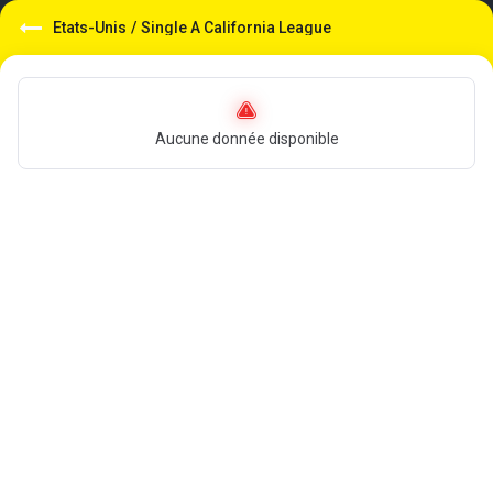
Etats-Unis
/
Single A California League
Aucune donnée disponible