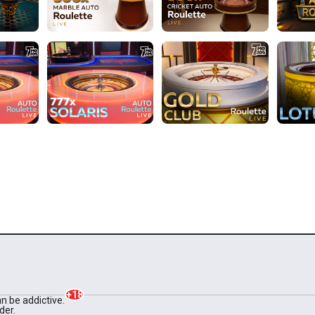
Jouer
Jouer
Jouer
Jouer
Jouer
n be addictive.
der.