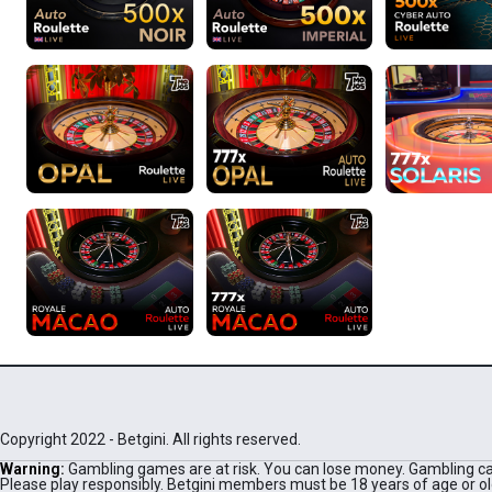
Jouer
Jouer
Jouer
Jouer
Jouer
Jouer
Jouer
Copyright 2022 - Betgini. All rights reserved.
Jouer
Jouer
Warning:
Gambling games are at risk. You can lose money. Gambling ca
Please play responsibly. Betgini members must be 18 years of age or ol