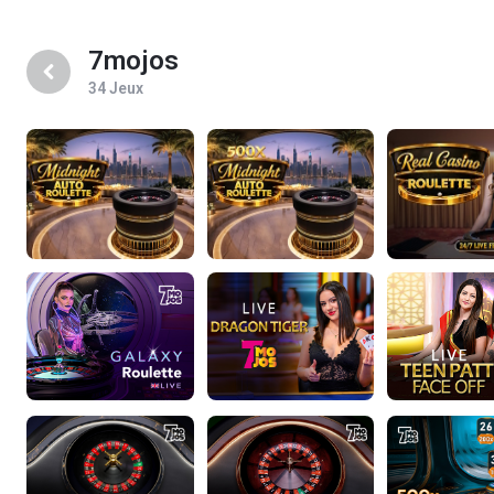
7mojos
34
Jeux
Jouer
Jouer
Jouer
Jouer
Jouer