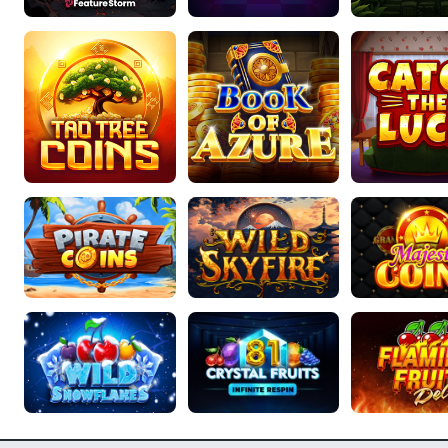
Jouer
Jouer
Jouer
Jouer
Jouer
Jouer
Jouer
Jouer
Jouer