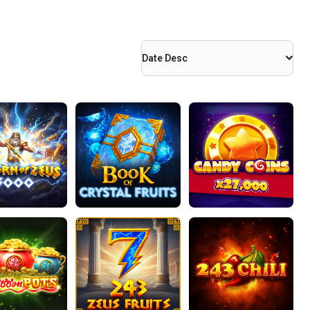
Date Desc
Jouer
Jouer
Jouer