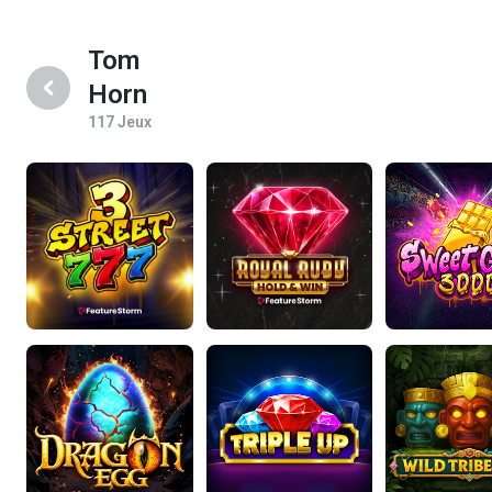
Tom
Horn
117
Jeux
Jouer
Jouer
Jouer