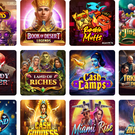
Jouer
Jou
Jouer
Jouer
Jouer
Jouer
Jouer