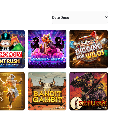
Date Desc
Jouer
Jouer
Jouer