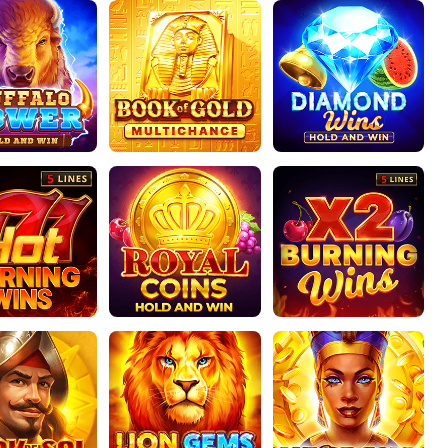
ouer
Jouer
Jouer
Jouer
Jouer
Jouer
Jouer
Jouer
Jouer