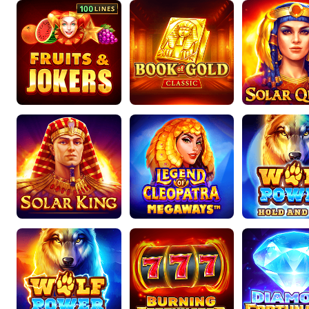
Jouer
Jouer
Jouer
Jouer
Jouer
Jouer
Jouer
Jouer
Jouer