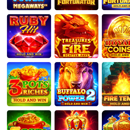
Jouer
Jouer
Jouer
Jouer
Jouer
Jouer