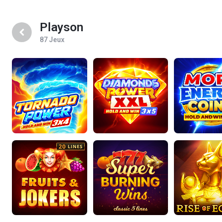
Playson
87
Jeux
Jouer
Jouer
Jouer