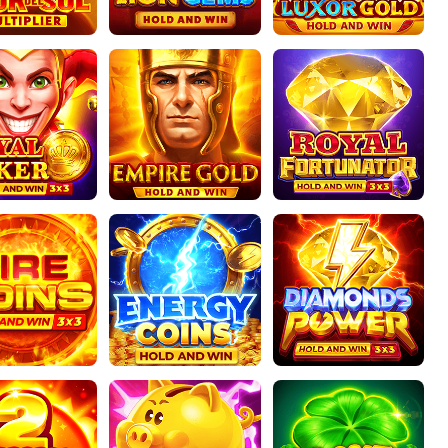
Jouer
Jouer
Jouer
Jouer
Jouer
Jouer