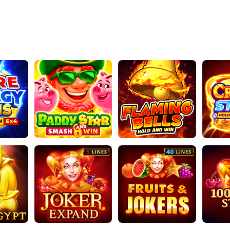
Jouer
Jouer