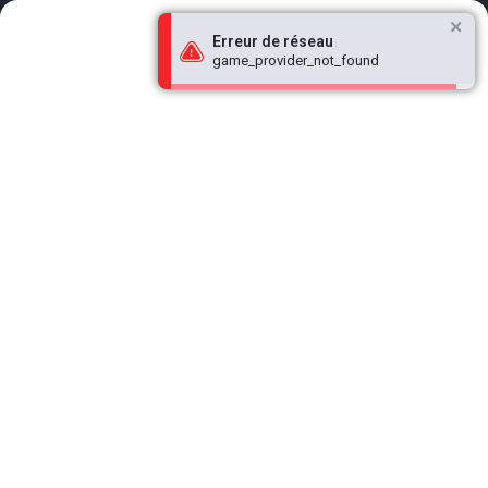
Erreur de réseau
game_provider_not_found