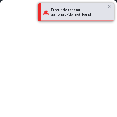
Erreur de réseau
game_provider_not_found