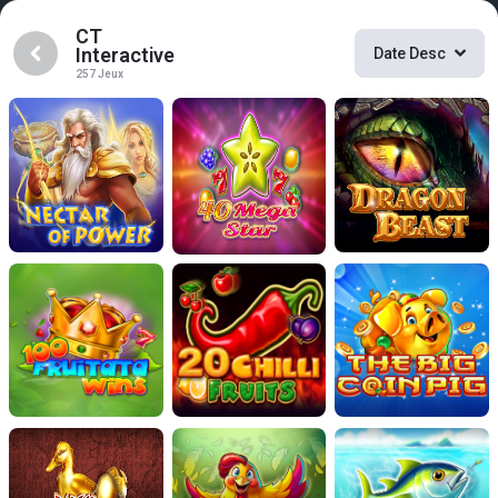
CT
Interactive
Date Desc
257
Jeux