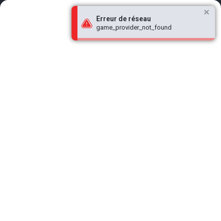
Erreur de réseau
game_provider_not_found