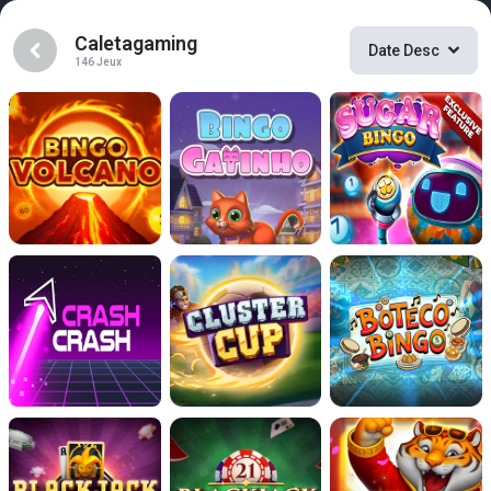
Caletagaming
Date Desc
146
Jeux