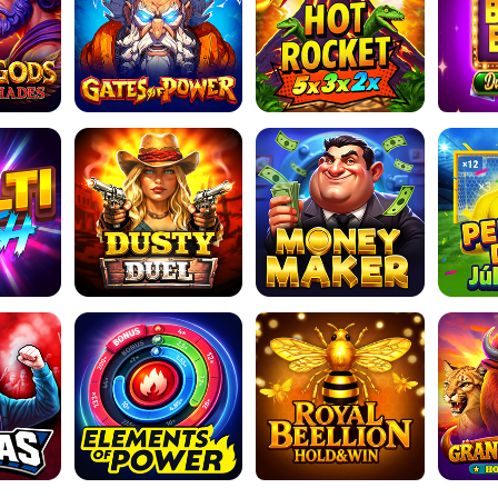
Jouer
Joue
Jouer
Jouer
Jouer
Jouer
Jouer