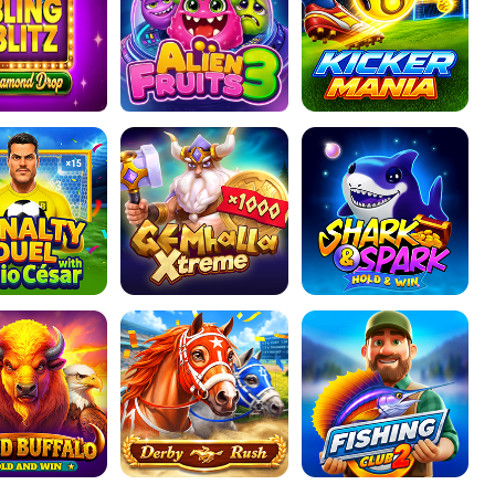
r
Jouer
Jouer
Jouer
Jouer
Jouer
Jouer
Jouer
Jouer