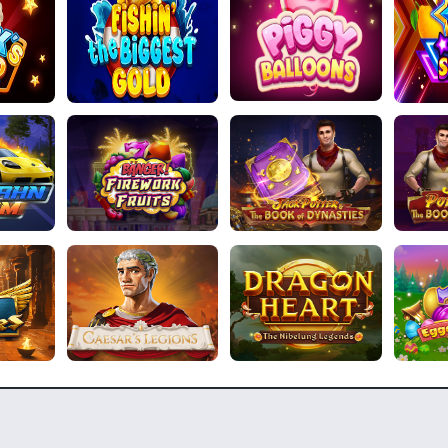
Jouer
Jouer
Jouer
Jo
Jouer
Jouer
Jouer
Jouer
Jouer
J