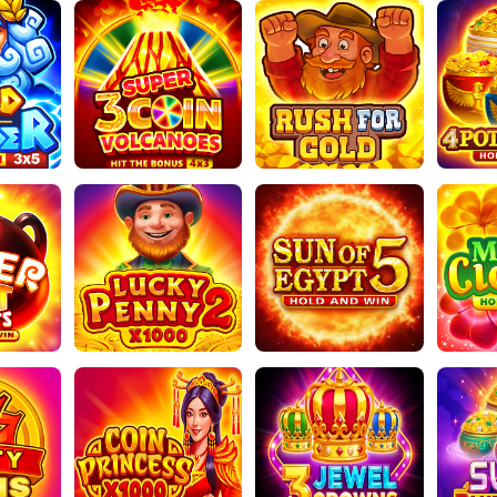
Jouer
Jo
Jouer
Jouer
J
Jouer
Jouer
Jouer
J