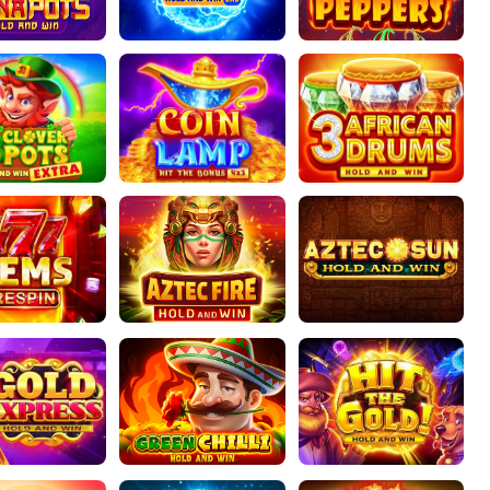
Jouer
Jouer
Jouer
Jouer
Jouer
Jouer
Jouer
Jouer
Jouer