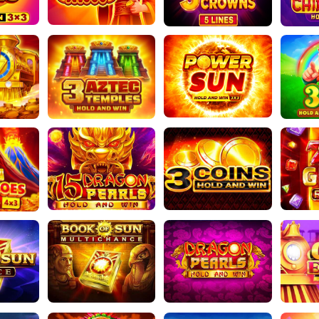
Jouer
Jouer
Jouer
Jouer
Jouer
Jouer